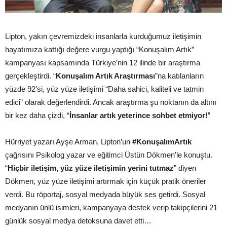
Lipton, yakın çevremizdeki insanlarla kurduğumuz iletişimin
hayatımıza kattığı değere vurgu yaptığı “Konuşalım Artık”
kampanyası kapsamında Türkiye’nin 12 ilinde bir araştırma
gerçekleştirdi. “
Konuşalım Artık Araştırması
”na katılanların
yüzde 92’si, yüz yüze iletişimi “Daha sahici, kaliteli ve tatmin
edici” olarak değerlendirdi. Ancak araştırma şu noktanın da altını
bir kez daha çizdi, “
İnsanlar artık yeterince sohbet etmiyor!
”
Hürriyet yazarı Ayşe Arman, Lipton’un
#KonuşalımArtık
çağrısını Psikolog yazar ve eğitimci Üstün Dökmen’le konuştu.
“
Hiçbir iletişim, yüz yüze iletişimin yerini tutmaz
” diyen
Dökmen, yüz yüze iletişimi artırmak için küçük pratik öneriler
verdi. Bu röportaj, sosyal medyada büyük ses getirdi. Sosyal
medyanın ünlü isimleri, kampanyaya destek verip takipçilerini 21
günlük sosyal medya detoksuna davet etti…