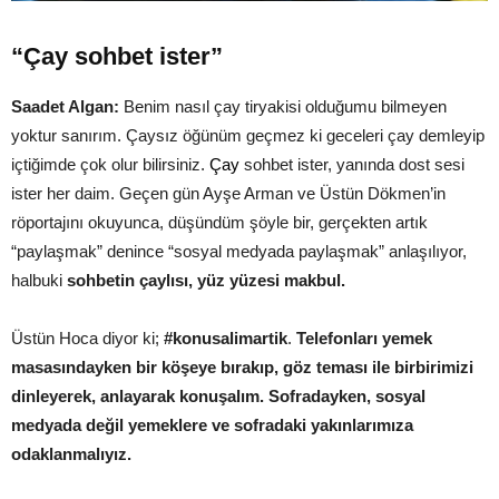
“Çay sohbet ister”
Saadet Algan:
Benim nasıl çay tiryakisi olduğumu bilmeyen
yoktur sanırım. Çaysız öğünüm geçmez ki geceleri çay demleyip
içtiğimde çok olur bilirsiniz.
Çay
sohbet ister, yanında dost sesi
ister her daim. Geçen gün Ayşe Arman ve Üstün Dökmen’in
röportajını okuyunca, düşündüm şöyle bir, gerçekten artık
“paylaşmak” denince “sosyal medyada paylaşmak” anlaşılıyor,
halbuki
sohbetin çaylısı, yüz yüzesi makbul.
Üstün Hoca diyor ki;
#konusalimartik
.
Telefonları yemek
masasındayken bir köşeye bırakıp, göz teması ile birbirimizi
dinleyerek, anlayarak konuşalım. Sofradayken, sosyal
medyada değil yemeklere ve sofradaki yakınlarımıza
odaklanmalıyız.