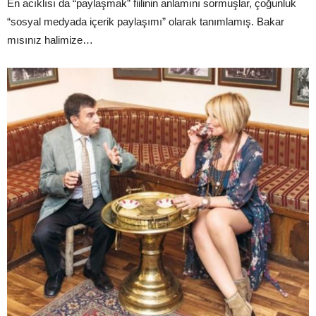
En acıklısı da “paylaşmak” fiilinin anlamını sormuşlar, çoğunluk
“sosyal medyada içerik paylaşımı” olarak tanımlamış. Bakar
mısınız halimize…