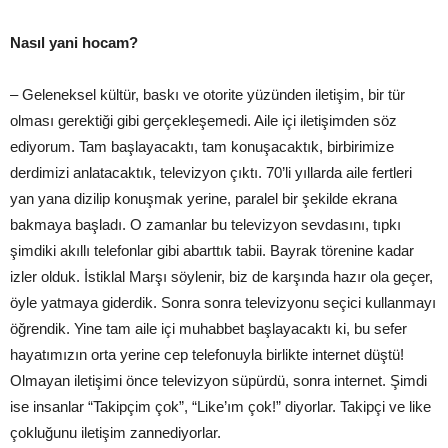
Nasıl yani hocam?
– Geleneksel kültür, baskı ve otorite yüzünden iletişim, bir tür
olması gerektiği gibi gerçekleşemedi. Aile içi iletişimden söz
ediyorum. Tam başlayacaktı, tam konuşacaktık, birbirimize
derdimizi anlatacaktık, televizyon çıktı. 70’li yıllarda aile fertleri
yan yana dizilip konuşmak yerine, paralel bir şekilde ekrana
bakmaya başladı. O zamanlar bu televizyon sevdasını, tıpkı
şimdiki akıllı telefonlar gibi abarttık tabii. Bayrak törenine kadar
izler olduk. İstiklal Marşı söylenir, biz de karşında hazır ola geçer,
öyle yatmaya giderdik. Sonra sonra televizyonu seçici kullanmayı
öğrendik. Yine tam aile içi muhabbet başlayacaktı ki, bu sefer
hayatımızın orta yerine cep telefonuyla birlikte internet düştü!
Olmayan iletişimi önce televizyon süpürdü, sonra internet. Şimdi
ise insanlar “Takipçim çok”, “Like’ım çok!” diyorlar. Takipçi ve like
çokluğunu iletişim zannediyorlar.