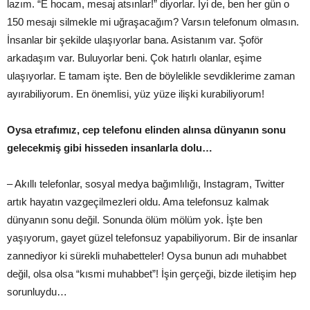
lazım. “E hocam, mesaj atsınlar!” diyorlar. İyi de, ben her gün o
150 mesajı silmekle mi uğraşacağım? Varsın telefonum olmasın.
İnsanlar bir şekilde ulaşıyorlar bana. Asistanım var. Şoför
arkadaşım var. Buluyorlar beni. Çok hatırlı olanlar, eşime
ulaşıyorlar. E tamam işte. Ben de böylelikle sevdiklerime zaman
ayırabiliyorum. En önemlisi, yüz yüze ilişki kurabiliyorum!
Oysa etrafımız, cep telefonu elinden alınsa dünyanın sonu
gelecekmiş gibi hisseden insanlarla dolu…
– Akıllı telefonlar, sosyal medya bağımlılığı, Instagram, Twitter
artık hayatın vazgeçilmezleri oldu. Ama telefonsuz kalmak
dünyanın sonu değil. Sonunda ölüm mölüm yok. İşte ben
yaşıyorum, gayet güzel telefonsuz yapabiliyorum. Bir de insanlar
zannediyor ki sürekli muhabetteler! Oysa bunun adı muhabbet
değil, olsa olsa “kısmi muhabbet”! İşin gerçeği, bizde iletişim hep
sorunluydu…