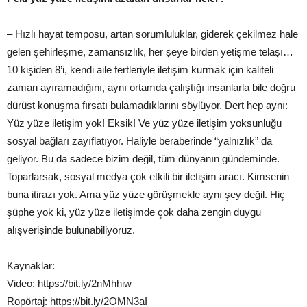
– Hızlı hayat temposu, artan sorumluluklar, giderek çekilmez hale
gelen şehirleşme, zamansızlık, her şeye birden yetişme telaşı…
10 kişiden 8’i, kendi aile fertleriyle iletişim kurmak için kaliteli
zaman ayıramadığını, aynı ortamda çalıştığı insanlarla bile doğru
dürüst konuşma fırsatı bulamadıklarını söylüyor. Dert hep aynı:
Yüz yüze iletişim yok! Eksik! Ve yüz yüze iletişim yoksunluğu
sosyal bağları zayıflatıyor. Haliyle beraberinde “yalnızlık” da
geliyor. Bu da sadece bizim değil, tüm dünyanın gündeminde.
Toparlarsak, sosyal medya çok etkili bir iletişim aracı. Kimsenin
buna itirazı yok. Ama yüz yüze görüşmekle aynı şey değil. Hiç
şüphe yok ki, yüz yüze iletişimde çok daha zengin duygu
alışverişinde bulunabiliyoruz.
Kaynaklar:
Video: https://bit.ly/2nMhhiw
Ropörtaj: https://bit.ly/2OMN3aI