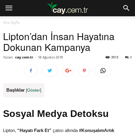
Ana Sayfa
Lipton’dan İnsan Hayatına
Dokunan Kampanya
Yazan:
cay.com.tr
-
18 Ağustos 2018
3913
0
Başlıklar
[
Göster
]
Sosyal Medya Detoksu
Lipton,
“Hayatı Fark Et”
çatısı altında
#KonuşalımArtık