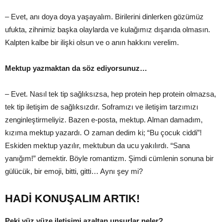
– Evet, anı doya doya yaşayalım. Birilerini dinlerken gözümüz
ufukta, zihnimiz başka olaylarda ve kulağımız dışarıda olmasın.
Kalpten kalbe bir ilişki olsun ve o anın hakkını verelim.
Mektup yazmaktan da söz ediyorsunuz…
– Evet. Nasıl tek tip sağlıksızsa, hep protein hep protein olmazsa,
tek tip iletişim de sağlıksızdır. Soframızı ve iletişim tarzımızı
zenginleştirmeliyiz. Bazen e-posta, mektup. Alman damadım,
kızıma mektup yazardı. O zaman dedim ki; “Bu çocuk ciddi”!
Eskiden mektup yazılır, mektubun da ucu yakılırdı. “Sana
yanığım!” demektir. Böyle romantizm. Şimdi cümlenin sonuna bir
gülücük, bir emoji, bitti, gitti… Aynı şey mi?
HADİ KONUŞALIM ARTIK!
Peki yüz yüze iletişimi azaltan unsurlar neler?