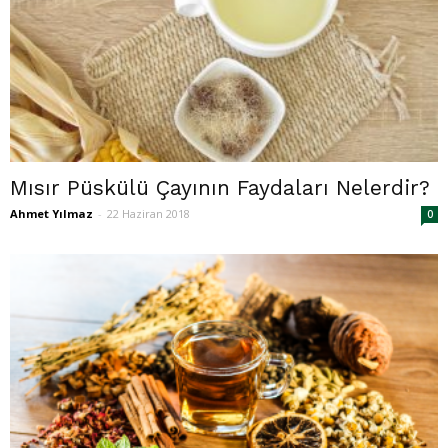
Mısır Püskülü Çayının Faydaları Nelerdir?
Ahmet Yılmaz
-
22 Haziran 2018
0