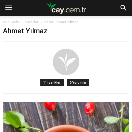
Ana Sayfa
Yazarlar
Yazar: Ahmet Yılmaz
Ahmet Yılmaz
11 İçerikler
0 Yorumlar