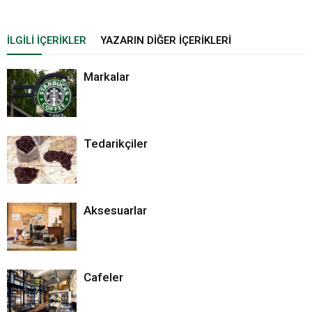
İLGILI İÇERIKLER
YAZARIN DIĞER İÇERIKLERI
Markalar
Tedarikçiler
Aksesuarlar
Cafeler