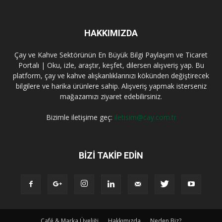
HAKKIMIZDA
Çay ve Kahve Sektörünün En Büyük Bilgi Paylaşım ve Ticaret
Portalı | Oku, izle, araştır, keşfet, dilersen alışveriş yap. Bu
platform, çay ve kahve alışkanlıklarınızı kökünden değiştirecek
bilgilere ve harika ürünlere sahip. Alışveriş yapmak isterseniz
mağazamızı ziyaret edebilirsiniz.
Bizimle iletişime geç:
iletisim@cay.com.tr
BIZI TAKIP EDIN
Café & Marka Üyeliği
Hakkımızda
Neden Biz?