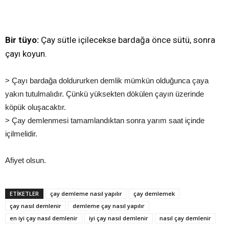
Bir tüyo:
Çay sütle içilecekse bardağa önce sütü, sonra
çayı koyun.
> Çayı bardağa doldururken demlik mümkün olduğunca çaya
yakın tutulmalıdır. Çünkü yüksekten dökülen çayın üzerinde
köpük oluşacaktır.
> Çay demlenmesi tamamlandıktan sonra yarım saat içinde
içilmelidir.
Afiyet olsun.
ETIKETLER
çay demleme nasıl yapılır
çay demlemek
çay nasıl demlenir
demleme çay nasıl yapılır
en iyi çay nasıl demlenir
iyi çay nasıl demlenir
nasıl çay demlenir