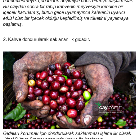
hareketlenmeye, çobanların deyimiyle dans etmeye başlamışlar.
Bu olaydan sonra bir rahip kahvenin meyvesiyle kendine bir
içecek hazırlamış, bütün gece uyumayınca kahvenin uyarıcı
etkisi olan bir içecek olduğu keşfedilmiş ve tüketimi yayılmaya
başlamış.
2. Kahve dondurularak saklanan ilk gıdadır.
Gıdaları korumak için dondurularak saklanması işlemi ilk olarak