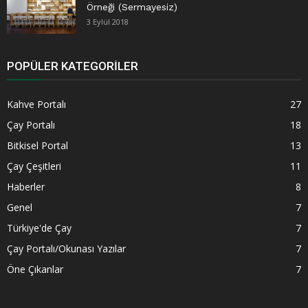
Örneği (Sermayesiz)
3 Eylül 2018
POPÜLER KATEGORILER
Kahve Portalı
27
Çay Portalı
18
Bitkisel Portal
13
Çay Çeşitleri
11
Haberler
8
Genel
7
Türkiye'de Çay
7
Çay Portalı/Okunası Yazılar
7
Öne Çıkanlar
7