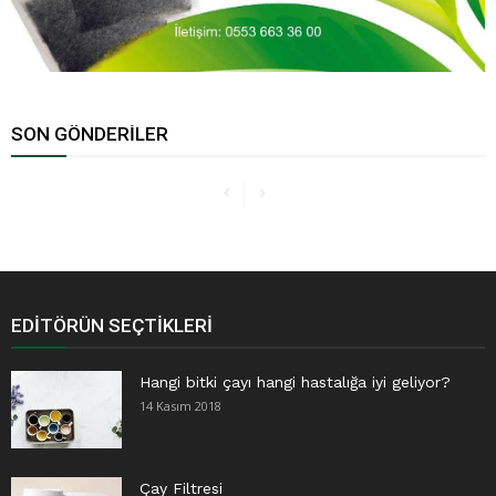
SON GÖNDERILER
EDITÖRÜN SEÇTIKLERI
Hangi bitki çayı hangi hastalığa iyi geliyor?
14 Kasım 2018
Çay Filtresi