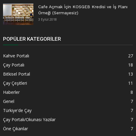
Cafe Açmak İçin KOSGEB Kredisi ve İş Planı
Örneği (Sermayesiz)
3 Eylül 2018
POPÜLER KATEGORILER
Kahve Portalı
27
Çay Portalı
18
Bitkisel Portal
13
Çay Çeşitleri
11
Haberler
8
Genel
7
Türkiye'de Çay
7
Çay Portalı/Okunası Yazılar
7
Öne Çıkanlar
7