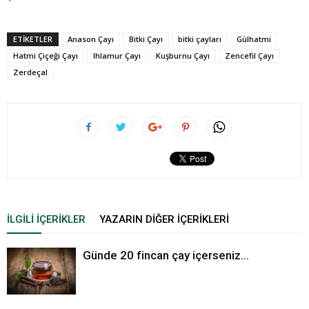
ETIKETLER
Anason Çayı
Bitki Çayı
bitki çayları
Gülhatmi
Hatmi Çiçeği Çayı
Ihlamur Çayı
Kuşburnu Çayı
Zencefil Çayı
Zerdeçal
İLGILI İÇERIKLER
YAZARIN DIĞER İÇERIKLERI
Günde 20 fincan çay içerseniz…