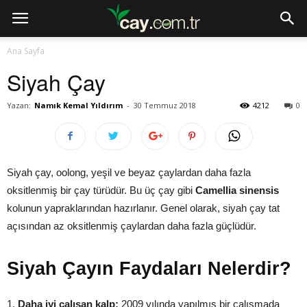
Ana Sayfa
Siyah Çay
Yazan:
Namık Kemal Yıldırım
-
30 Temmuz 2018
4212
0
Siyah çay, oolong, yeşil ve beyaz çaylardan daha fazla
oksitlenmiş bir çay türüdür. Bu üç çay gibi
Camellia sinensis
kolunun yapraklarından hazırlanır. Genel olarak, siyah çay tat
açısından az oksitlenmiş çaylardan daha fazla güçlüdür.
Siyah Çayın Faydaları Nelerdir?
1.
Daha iyi çalışan kalp:
2009 yılında yapılmış bir çalışmada