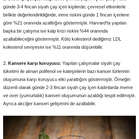
günde 3-4 fincan siyah çay içen kişilerde; çevresel etkenlerle
birlikte değerlendirildiğinde, inme riskini günde 1 fincan içenlere
göre %21 oranında azalttığını göstermiştir. Harvard’ta yapılan
başka bir çalışma ise kalp krizi riskini %44 oranında
azaltabileceğini göstermiştir. Kötü kolesterol dediğimiz LDL
kolesterol seviyesini ise %11 oranında düşürebilir.
2.
Kansere karşı koruyucu:
Yapılan çalışmalar siyah çay
tüketimi ile alınan polifenol ve kateşinlerin bazı kanser türlerinin
oluşumuna karşı koruyucu etki yarattığını göstermiştir. Örneğin
düzenli olarak günde 2-3 fincan siyah çay içen kadınlarda meme
ve
over
(yumurtalık) kanseri oluşumunun azaldığı tespit edilmiştir.
Ayrıca akciğer kanseri gelişimini de azaltabilir.