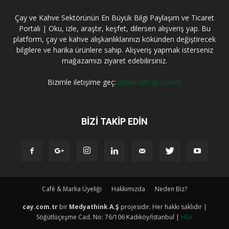
Çay ve Kahve Sektörünün En Büyük Bilgi Paylaşım ve Ticaret
Portalı | Oku, izle, araştır, keşfet, dilersen alışveriş yap. Bu
platform, çay ve kahve alışkanlıklarınızı kökünden değiştirecek
bilgilere ve harika ürünlere sahip. Alışveriş yapmak isterseniz
mağazamızı ziyaret edebilirsiniz.
Bizimle iletişime geç:
iletisim@cay.com.tr
BIZI TAKIP EDIN
Café & Marka Üyeliği
Hakkımızda
Neden Biz?
cay.com.tr
bir
Medyathink A.Ş
projesidir. Her hakkı saklıdır |
Söğütlüçeşme Cad. No: 76/106 Kadıköy/İstanbul |
HEA