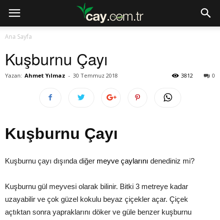
Ana Sayfa
Kuşburnu Çayı
Yazan:
Ahmet Yılmaz
-
30 Temmuz 2018
3812
0
Kuşburnu Çayı
Kuşburnu çayı dışında diğer
meyve çayları
nı
denediniz mi?
Kuşburnu gül meyvesi olarak bilinir. Bitki 3 metreye kadar
uzayabilir ve çok güzel kokulu beyaz çiçekler açar. Çiçek
açtıktan sonra yapraklarını döker ve güle benzer kuşburnu