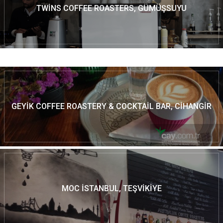
TWINS COFFEE ROASTERS, GÜMÜŞSUYU
GEYIK COFFEE ROASTERY & COCKTAIL BAR, CIHANGIR
MOC İSTANBUL, TEŞVIKIYE