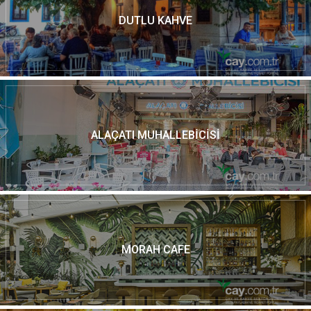
DUTLU KAHVE
ALAÇATI MUHALLEBICISI
MORAH CAFE