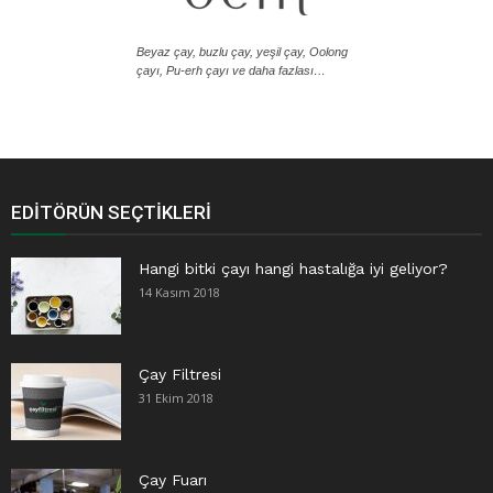
Beyaz çay, buzlu çay, yeşil çay, Oolong
çayı, Pu-erh çayı ve daha fazlası…
EDITÖRÜN SEÇTIKLERI
Hangi bitki çayı hangi hastalığa iyi geliyor?
14 Kasım 2018
Çay Filtresi
31 Ekim 2018
Çay Fuarı