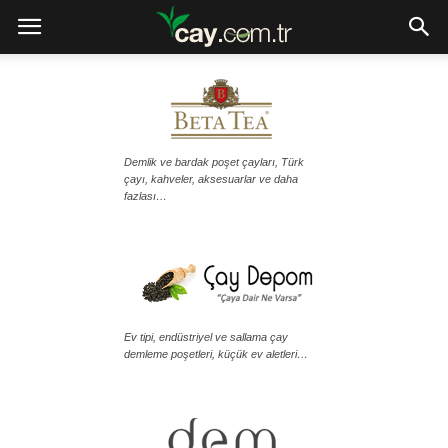
Demlik ve bardak poşet çayları, Türk
çayı, kahveler, aksesuarlar ve daha
fazlası…
Ev tipi, endüstriyel ve sallama çay
demleme poşetleri, küçük ev aletleri…