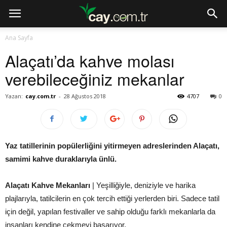
Ana Sayfa
Alaçatı’da kahve molası
verebileceğiniz mekanlar
Yazan:
cay.com.tr
-
28 Ağustos 2018
4707
0
Yaz tatillerinin popülerliğini yitirmeyen adreslerinden Alaçatı,
samimi kahve duraklarıyla ünlü.
Alaçatı Kahve Mekanları
| Yeşilliğiyle, deniziyle ve harika
plajlarıyla, tatilcilerin en çok tercih ettiği yerlerden biri. Sadece tatil
için değil, yapılan festivaller ve sahip olduğu farklı mekanlarla da
insanları kendine çekmeyi başarıyor.