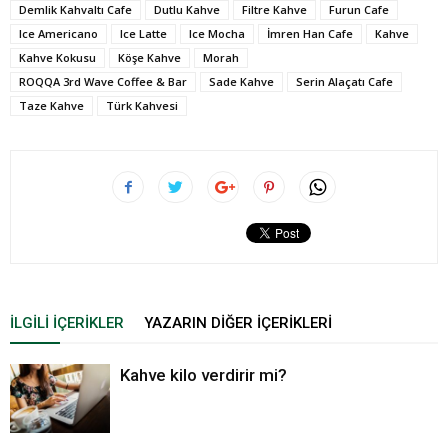
Demlik Kahvaltı Cafe
Dutlu Kahve
Filtre Kahve
Furun Cafe
Ice Americano
Ice Latte
Ice Mocha
İmren Han Cafe
Kahve
Kahve Kokusu
Köşe Kahve
Morah
ROQQA 3rd Wave Coffee & Bar
Sade Kahve
Serin Alaçatı Cafe
Taze Kahve
Türk Kahvesi
İLGILI İÇERIKLER
YAZARIN DIĞER İÇERIKLERI
Kahve kilo verdirir mi?