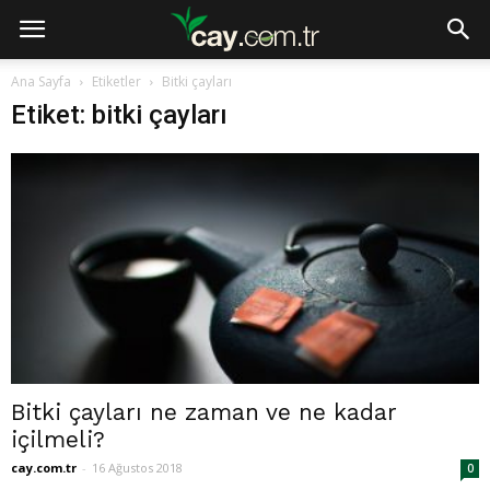
Ana Sayfa
Etiketler
Bitki çayları
Etiket: bitki çayları
Bitki çayları ne zaman ve ne kadar
içilmeli?
cay.com.tr
-
16 Ağustos 2018
0