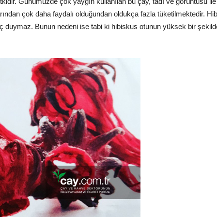
 bitkidir. Günümüzde çok yaygın kullanılan bu çay, tadı ve görüntüsü 
larından çok daha faydalı olduğundan oldukça fazla tüketilmektedir. Hi
ç duymaz. Bunun nedeni ise tabi ki hibiskus otunun yüksek bir şekilde