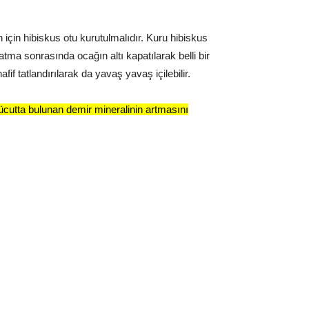
 için hibiskus otu kurutulmalıdır. Kuru hibiskus
tma sonrasında ocağın altı kapatılarak belli bir
if tatlandırılarak da yavaş yavaş içilebilir.
vücutta bulunan demir mineralinin artmasını