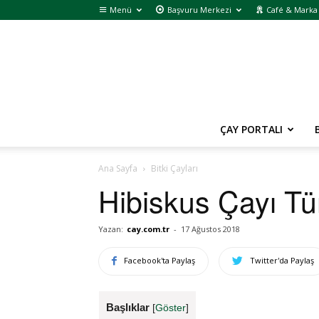
Menü
Başvuru Merkezi
Café & Marka 
ÇAY PORTALI
Ana Sayfa
Bitki Çayları
Hibiskus Çayı Tü
Yazan:
cay.com.tr
-
17 Ağustos 2018
Facebook'ta Paylaş
Twitter'da Paylaş
Başlıklar
[
Göster
]