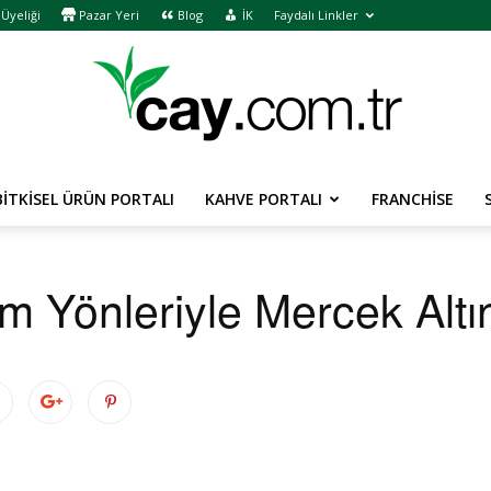
Üyeliği
Pazar Yeri
Blog
İK
Faydalı Linkler
BITKISEL ÜRÜN PORTALI
KAHVE PORTALI
FRANCHISE
cay.com.tr
m Yönleriyle Mercek Altı