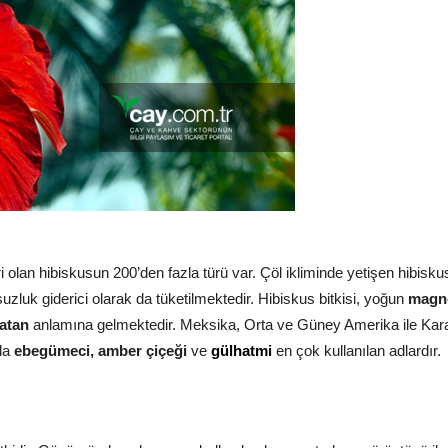
leri olan hibiskusun 200’den fazla türü var. Çöl ikliminde yetişen hibis
uzluk giderici olarak da tüketilmektedir. Hibiskus bitkisi, yoğun
magn
latan
anlamına gelmektedir. Meksika, Orta ve Güney Amerika ile Karayi
nda
ebegümeci, amber çiçeği
ve
gülhatmi
en çok kullanılan adlardır.