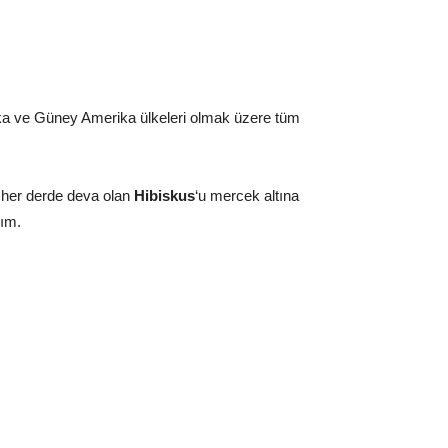
rika ve Güney Amerika ülkeleri olmak üzere tüm
n her derde deva olan
Hibiskus
‘u mercek altına
lım.