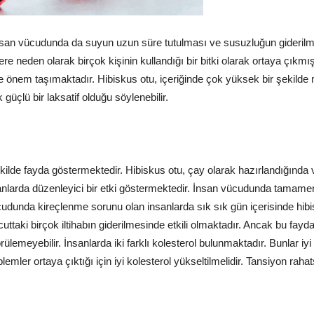
 insan vücudunda da suyun uzun süre tutulması ve susuzluğun giderilme
 neden olarak birçok kişinin kullandığı bir bitki olarak ortaya çıkmıştı
kilde önem taşımaktadır. Hibiskus otu, içeriğinde çok yüksek bir şeki
güçlü bir laksatif olduğu söylenebilir.
ilde fayda göstermektedir. Hibiskus otu, çay olarak hazırlandığında v
nsanlarda düzenleyici bir etki göstermektedir. İnsan vücudunda tamame
ücudunda kireçlenme sorunu olan insanlarda sık sık gün içerisinde hibis
ttaki birçok iltihabın giderilmesinde etkili olmaktadır. Ancak bu fayda
lemeyebilir. İnsanlarda iki farklı kolesterol bulunmaktadır. Bunlar iyi
lemler ortaya çıktığı için iyi kolesterol yükseltilmelidir. Tansiyon raha