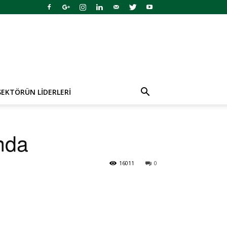
SEKTÖRÜN LIDERLERI
nda
16011
0