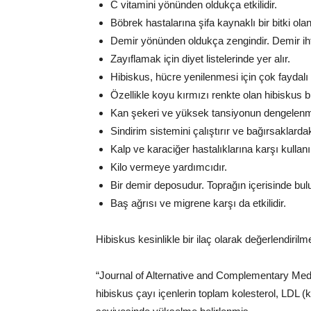
C vitamini yönünden oldukça etkilidir.
Böbrek hastalarına şifa kaynaklı bir bitki ola
Demir yönünden oldukça zengindir. Demir ihti
Zayıflamak için diyet listelerinde yer alır.
Hibiskus, hücre yenilenmesi için çok faydalı bi
Özellikle koyu kırmızı renkte olan hibiskus bi
Kan şekeri ve yüksek tansiyonun dengelenme
Sindirim sistemini çalıştırır ve bağırsaklardaki 
Kalp ve karaciğer hastalıklarına karşı kullanıl
Kilo vermeye yardımcıdır.
Bir demir deposudur. Toprağın içerisinde 
Baş ağrısı ve migrene karşı da etkilidir.
Hibiskus kesinlikle bir ilaç olarak değerlendirilme
“Journal of Alternative and Complementary Med
hibiskus çayı içenlerin toplam kolesterol, LDL (kö