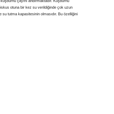
ile kuşburnu çayını andırmaktadır. Kuşburnu
biskus otuna bir kez su verildiğinde çok uzun
 su tutma kapasitesinin olmasıdır. Bu özelliğini