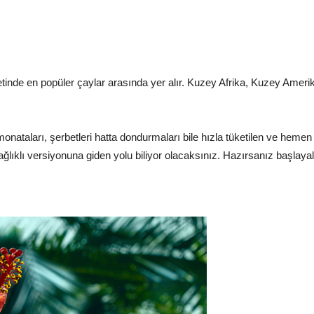
letinde en popüler çaylar arasında yer alır. Kuzey Afrika, Kuzey Ame
imonataları, şerbetleri hatta dondurmaları bile hızla tüketilen ve heme
ğlıklı versiyonuna giden yolu biliyor olacaksınız. Hazırsanız başlaya