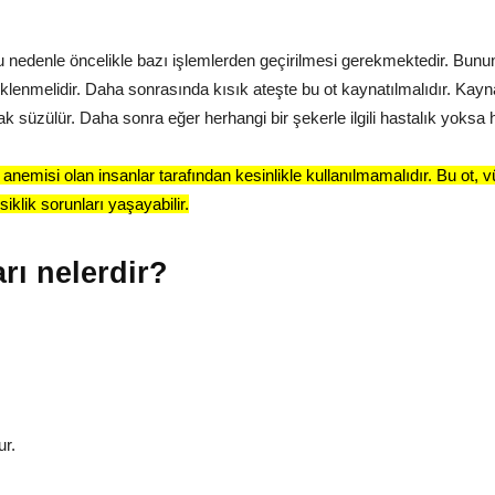
Bu nedenle öncelikle bazı işlemlerden geçirilmesi gerekmektedir. Bunun
klenmelidir. Daha sonrasında kısık ateşte bu ot kaynatılmalıdır. Kayna
k süzülür. Daha sonra eğer herhangi bir şekerle ilgili hastalık yoksa haf
 anemisi olan insanlar tarafından kesinlikle kullanılmamalıdır. Bu ot, 
iklik sorunları yaşayabilir.
rı nelerdir?
ur.