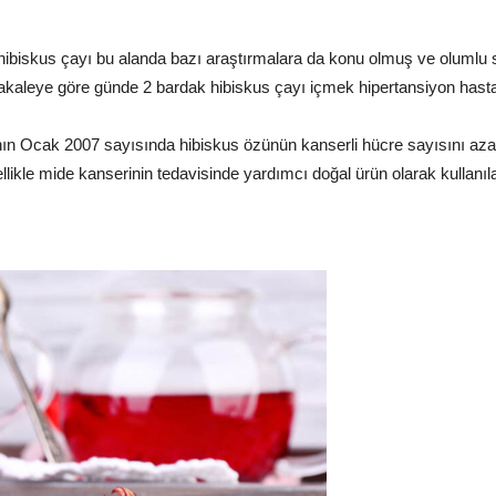
hibiskus çayı bu alanda bazı araştırmalara da konu olmuş ve olumlu 
leye göre günde 2 bardak hibiskus çayı içmek hipertansiyon hastala
ının Ocak 2007 sayısında hibiskus özünün kanserli hücre sayısını azal
zellikle mide kanserinin tedavisinde yardımcı doğal ürün olarak kullanılabi