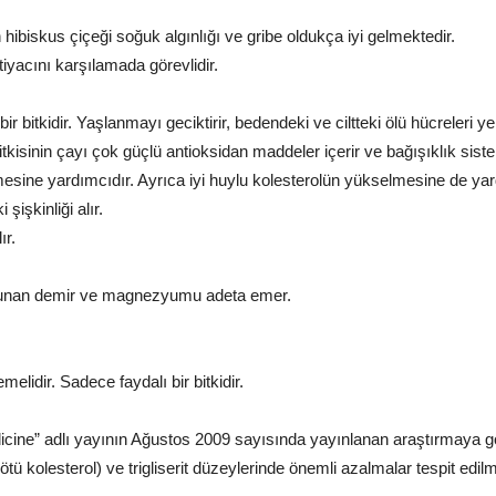
n hibiskus çiçeği soğuk algınlığı ve gribe oldukça iyi gelmektedir.
yacını karşılamada görevlidir.
r bitkidir. Yaşlanmayı geciktirir, bedendeki ve ciltteki ölü hücreleri yen
tkisinin çayı çok güçlü antioksidan maddeler içerir ve bağışıklık siste
sine yardımcıdır. Ayrıca iyi huylu kolesterolün yükselmesine de yar
şişkinliği alır.
ır.
bulunan demir ve magnezyumu adeta emer.
melidir. Sadece faydalı bir bitkidir.
icine” adlı yayının Ağustos 2009 sayısında yayınlanan araştırmaya
tü kolesterol) ve trigliserit düzeylerinde önemli azalmalar tespit edilm