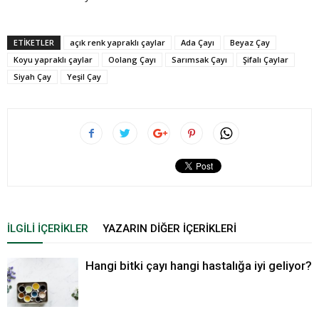
ETIKETLER
açık renk yapraklı çaylar
Ada Çayı
Beyaz Çay
Koyu yapraklı çaylar
Oolang Çayı
Sarımsak Çayı
Şifalı Çaylar
Siyah Çay
Yeşil Çay
İLGILI İÇERIKLER
YAZARIN DIĞER İÇERIKLERI
Hangi bitki çayı hangi hastalığa iyi geliyor?