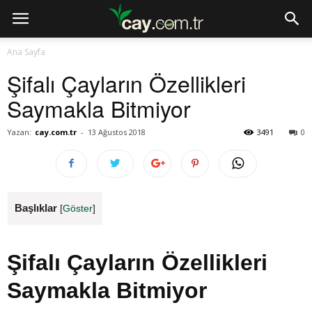
Ana Sayfa
Şifalı Çayların Özellikleri
Saymakla Bitmiyor
Yazan:
cay.com.tr
-
13 Ağustos 2018
3491
0
Başlıklar
[
Göster
]
Şifalı Çayların Özellikleri
Saymakla Bitmiyor