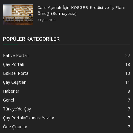
Cafe Açmak İçin KOSGEB Kredisi ve İş Planı
Örneği (Sermayesiz)
3 Eylül 2018
POPÜLER KATEGORILER
Kahve Portalı
27
Çay Portalı
18
Bitkisel Portal
13
Çay Çeşitleri
11
Haberler
8
Genel
7
Türkiye'de Çay
7
Çay Portalı/Okunası Yazılar
7
Öne Çıkanlar
7